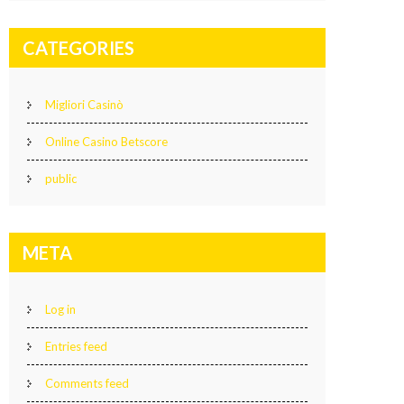
CATEGORIES
Migliori Casinò
Online Casino Betscore
public
META
Log in
Entries feed
Comments feed