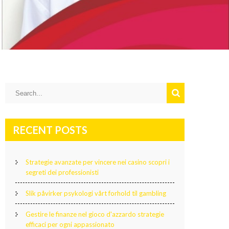
RECENT POSTS
Strategie avanzate per vincere nei casino scopri i
segreti dei professionisti
Slik påvirker psykologi vårt forhold til gambling
Gestire le finanze nel gioco d'azzardo strategie
efficaci per ogni appassionato