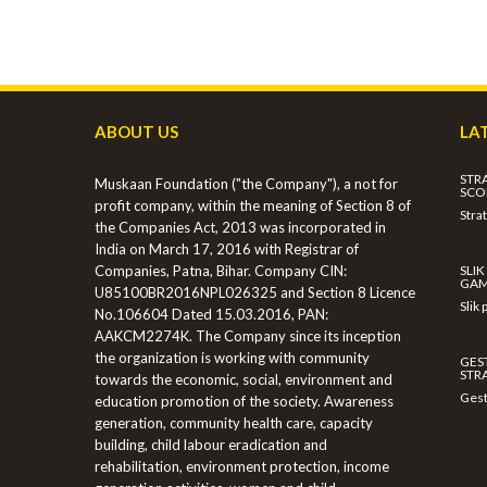
ABOUT US
LA
STR
Muskaan Foundation ("the Company"), a not for
SCOP
profit company, within the meaning of Section 8 of
Stra
the Companies Act, 2013 was incorporated in
India on March 17, 2016 with Registrar of
Companies, Patna, Bihar. Company CIN:
SLI
GAM
U85100BR2016NPL026325 and Section 8 Licence
Slik
No.106604 Dated 15.03.2016, PAN:
AAKCM2274K. The Company since its inception
the organization is working with community
GES
STR
towards the economic, social, environment and
Gest
education promotion of the society. Awareness
generation, community health care, capacity
building, child labour eradication and
rehabilitation, environment protection, income