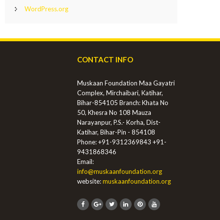
WordPress.org
CONTACT INFO
Muskaan Foundation Maa Gayatri
Complex, Mirchaibari, Katihar,
Bihar-854105 Branch: Khata No
50, Khesra No 108 Mauza
Narayanpur, P.S.- Korha, Dist-
Katihar, Bihar-Pin - 854108
Phone: +91-9312369843
+91-
9431868346
Email:
info@muskaanfoundation.org
website:
muskaanfoundation.org