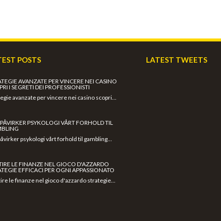
TEST POSTS
LATEST TWEETS
ATEGIE AVANZATE PER VINCERE NEI CASINO
RI I SEGRETI DEI PROFESSIONISTI
tegie avanzate per vincere nei casino scopri…
K PÅVIRKER PSYKOLOGI VÅRT FORHOLD TIL
BLING
 påvirker psykologi vårt forhold til gambling…
TIRE LE FINANZE NEL GIOCO D'AZZARDO
ATEGIE EFFICACI PER OGNI APPASSIONATO
ire le finanze nel gioco d'azzardo strategie…