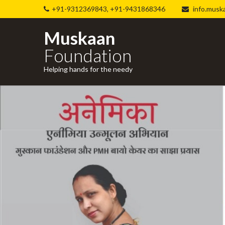
+91-9312369843, +91-9431868346
info.musk
Muskaan
Foundation
Helping hands for the needy